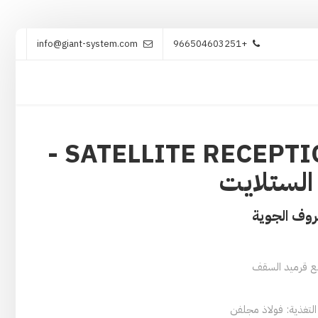
info@giant-system.com
+966504603251
حلولنا
خدماتنا
منتجاتنا
تواصل معنا
SATELLITE RECEPTION SYSTEMS -
الستلايت
روف الجوية
 مع قرميد السقف