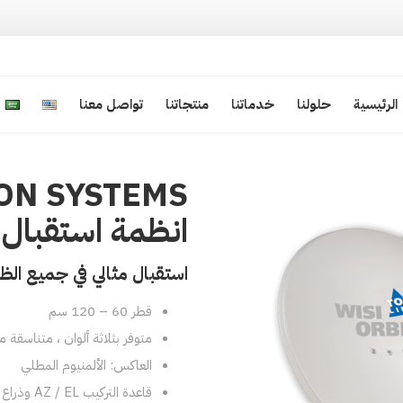
الرئيسية
الرئيسية
حلولنا
خدماتنا
منتجاتنا
تواصل معنا
انظمة استقبال 
استقبال مثالي في جميع الظ
قطر 60 – 120 سم
متوفر بثلاثة ألوان ، متناسقة
العاكس: الألمنيوم المطلي
قاعدة التركيب AZ / EL وذراع التغذية: فولاذ مجلفن