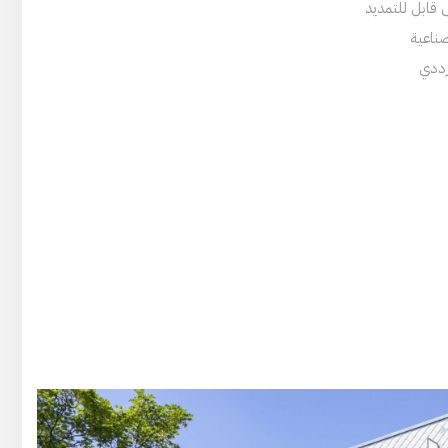
قابل للتمديد
صناعية
رددي