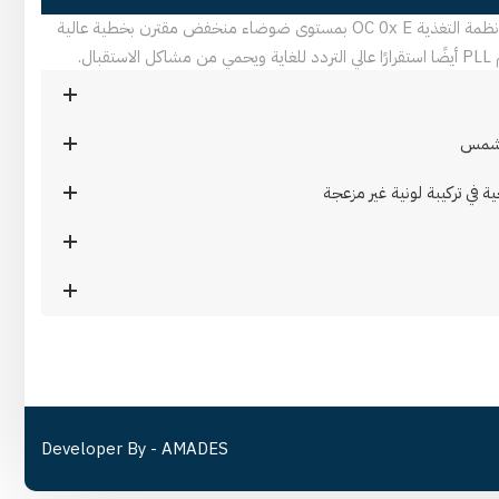
بفضل مكوناتها عالية الجودة ، تتمتع أنظمة التغذية OC 0x E بمستوى ضوضاء منخفض مقترن بخطية عالية
ال.
في تركيبة لونية غير مزعجة
Developer By -
AMADES