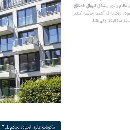
حدة سكنية متعددة) مع نظام رأسي. يشكل الهوائي المكافئ
جودة ومتينة له أهمية خاصة. كبديل
مكونات عالية الجودة تحكم PLL