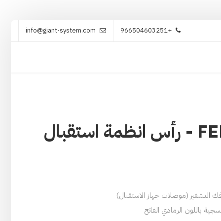
info@giant-system.com
+966504603251
حلولنا
خدماتنا
منتجاتنا
تواصل معنا
FEED SYSTEMS - رأس انظمة استقبال
جية باللون الرمادي الفاتح